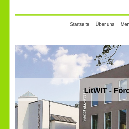
Startseite
Über uns
Men
LitWIT - För