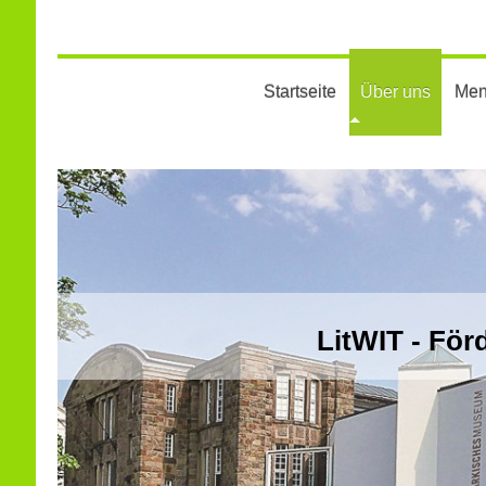
Startseite
Über uns
Men
LitWIT - För