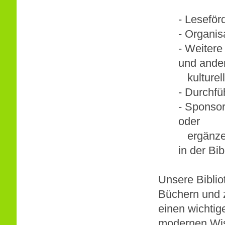
- Leseför
- Organis
- Weitere
und ande
kulturel
- Durchf
- Sponsor
oder
ergänzend
in der Bi
Unsere Biblio
Büchern und z
einen wichtig
modernen Wis